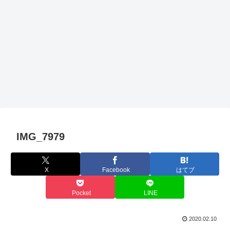
IMG_7979
X
Facebook
はてブ
Pocket
LINE
2020.02.10