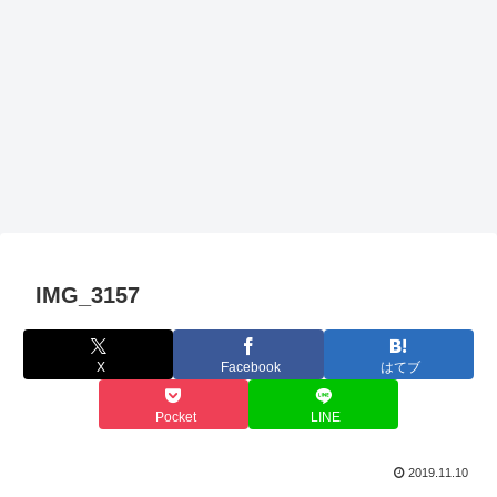
IMG_3157
X
Facebook
はてブ
Pocket
LINE
2019.11.10