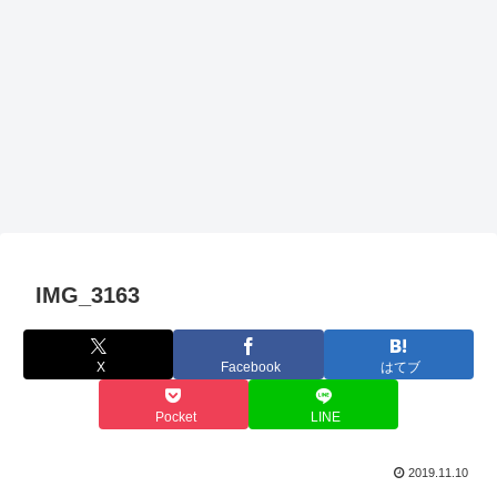
IMG_3163
X
Facebook
はてブ
Pocket
LINE
2019.11.10