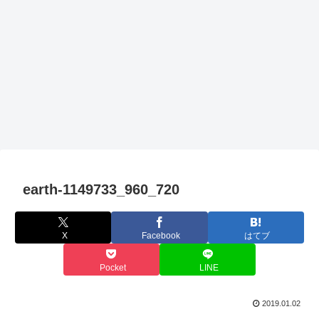
earth-1149733_960_720
X
Facebook
はてブ
Pocket
LINE
2019.01.02