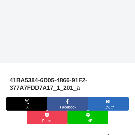
41BA5384-6D05-4866-91F2-
377A7FDD7A17_1_201_a
X
Facebook
はてブ
Pocket
LINE