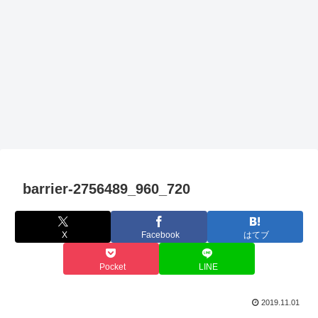
barrier-2756489_960_720
X
Facebook
はてブ
Pocket
LINE
2019.11.01