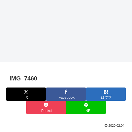
IMG_7460
X
Facebook
はてブ
Pocket
LINE
2020.02.04