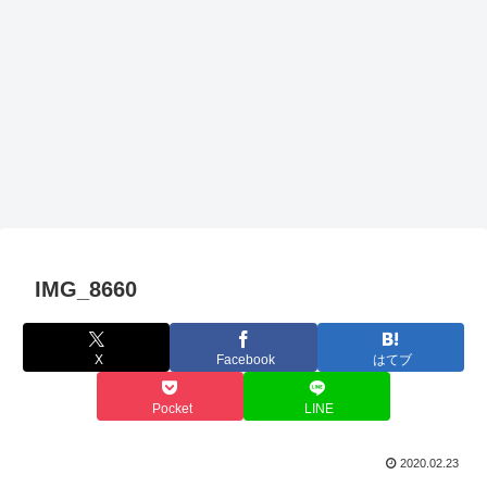
IMG_8660
X
Facebook
はてブ
Pocket
LINE
2020.02.23