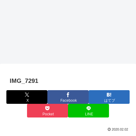
IMG_7291
X
Facebook
はてブ
Pocket
LINE
2020.02.02