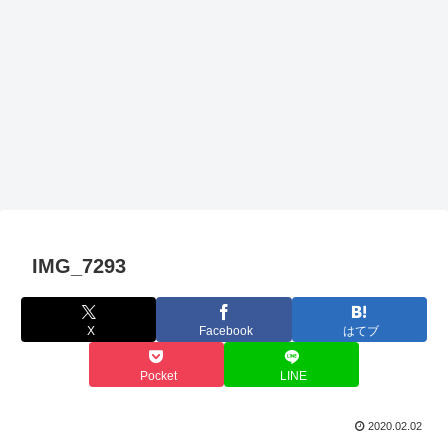
IMG_7293
X
Facebook
はてブ
Pocket
LINE
2020.02.02