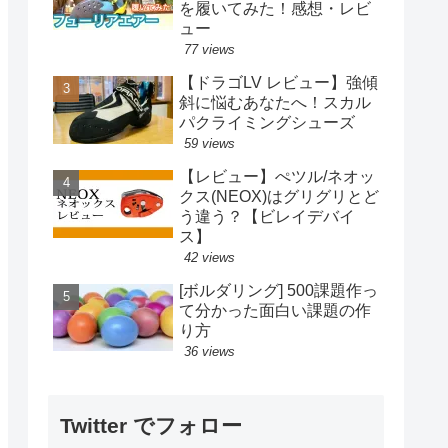
を履いてみた！感想・レビ
ュー
77 views
【ドラゴLV レビュー】強傾
斜に悩むあなたへ！スカル
パクライミングシューズ
59 views
【レビュー】ぺツル/ネオッ
クス(NEOX)はグリグリとど
う違う？【ビレイデバイ
ス】
42 views
[ボルダリング] 500課題作っ
て分かった面白い課題の作
り方
36 views
Twitter でフォロー