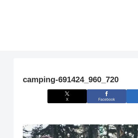
camping-691424_960_720
X
Facebook