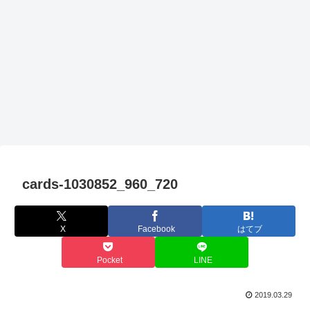
cards-1030852_960_720
X
Facebook
はてブ
Pocket
LINE
2019.03.29