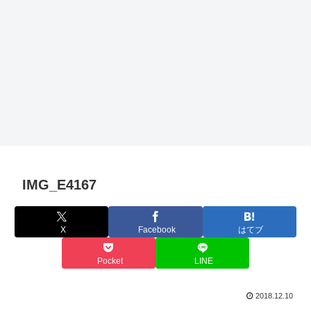
IMG_E4167
X
Facebook
はてブ
Pocket
LINE
2018.12.10