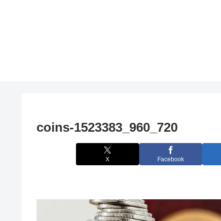
coins-1523383_960_720
X
Facebook