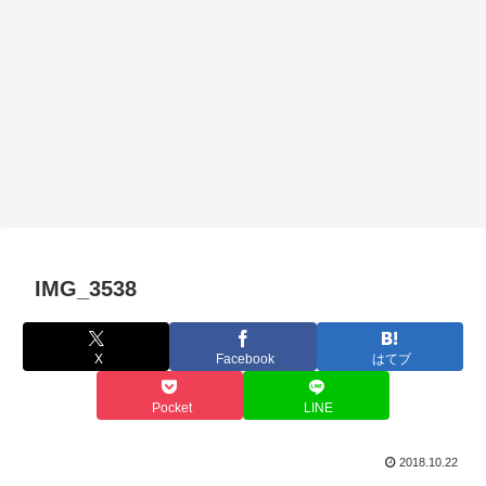
IMG_3538
X
Facebook
はてブ
Pocket
LINE
2018.10.22