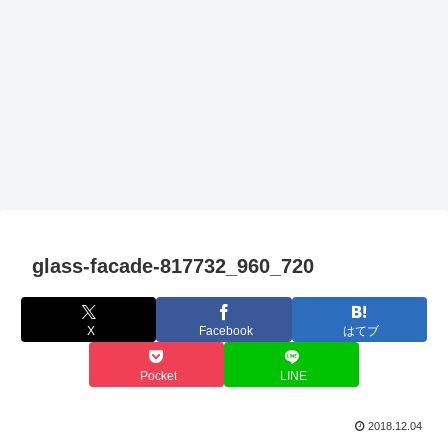
glass-facade-817732_960_720
X
Facebook
はてブ
Pocket
LINE
2018.12.04