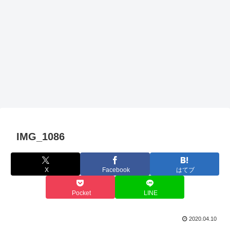
IMG_1086
X
Facebook
はてブ
Pocket
LINE
2020.04.10