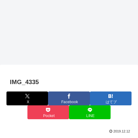
IMG_4335
X
Facebook
はてブ
Pocket
LINE
2019.12.12