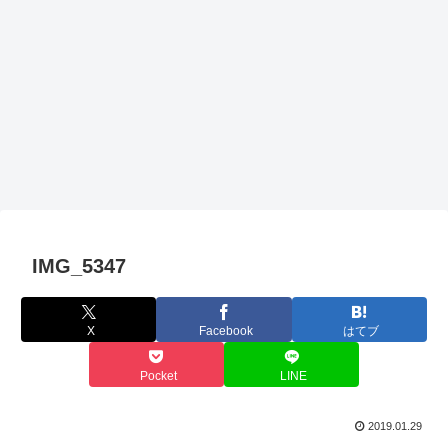
IMG_5347
X
Facebook
はてブ
Pocket
LINE
2019.01.29