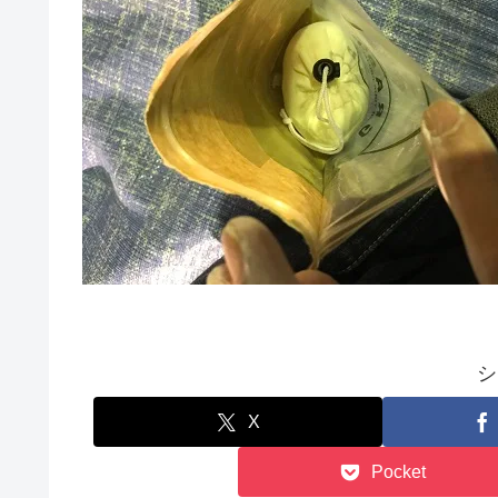
シ
X
Pocket