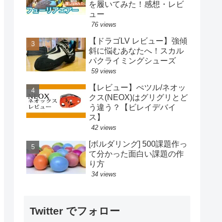
を履いてみた！感想・レビ
ュー
76 views
【ドラゴLV レビュー】強傾
斜に悩むあなたへ！スカル
パクライミングシューズ
59 views
【レビュー】ぺツル/ネオッ
クス(NEOX)はグリグリとど
う違う？【ビレイデバイ
ス】
42 views
[ボルダリング] 500課題作っ
て分かった面白い課題の作
り方
34 views
Twitter でフォロー