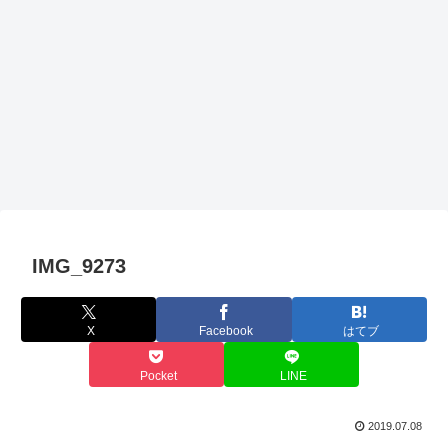
IMG_9273
X
Facebook
はてブ
Pocket
LINE
2019.07.08