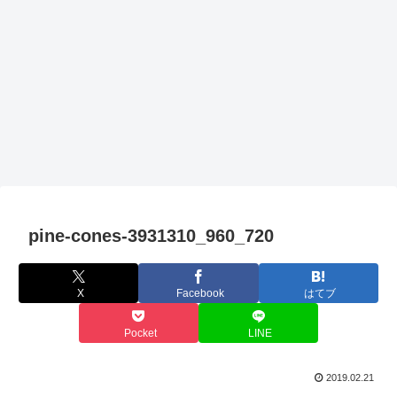
pine-cones-3931310_960_720
X
Facebook
はてブ
Pocket
LINE
2019.02.21