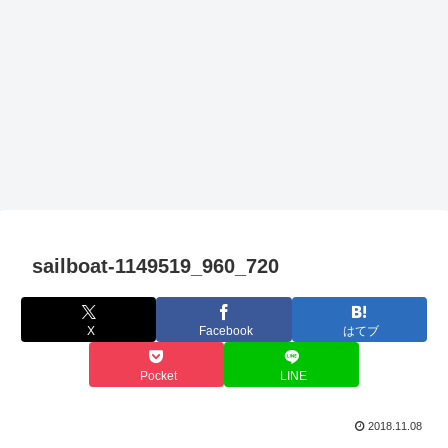
sailboat-1149519_960_720
X
Facebook
はてブ
Pocket
LINE
2018.11.08