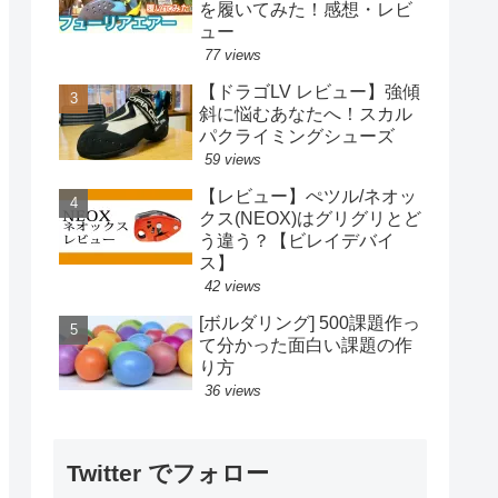
を履いてみた！感想・レビ
ュー
77 views
【ドラゴLV レビュー】強傾
斜に悩むあなたへ！スカル
パクライミングシューズ
59 views
【レビュー】ぺツル/ネオッ
クス(NEOX)はグリグリとど
う違う？【ビレイデバイ
ス】
42 views
[ボルダリング] 500課題作っ
て分かった面白い課題の作
り方
36 views
Twitter でフォロー