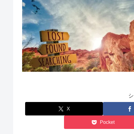
シ
X
Pocket