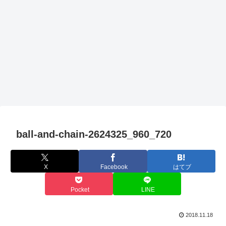
ball-and-chain-2624325_960_720
X
Facebook
はてブ
Pocket
LINE
2018.11.18