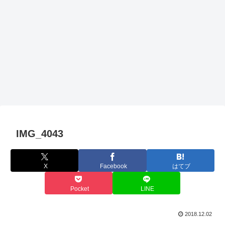
IMG_4043
X
Facebook
はてブ
Pocket
LINE
2018.12.02