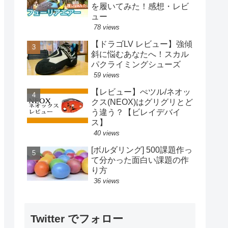
を履いてみた！感想・レビ
ュー
78 views
【ドラゴLV レビュー】強傾
斜に悩むあなたへ！スカル
パクライミングシューズ
59 views
【レビュー】ぺツル/ネオッ
クス(NEOX)はグリグリとど
う違う？【ビレイデバイ
ス】
40 views
[ボルダリング] 500課題作っ
て分かった面白い課題の作
り方
36 views
Twitter でフォロー