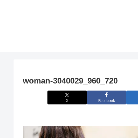
woman-3040029_960_720
X
Facebook