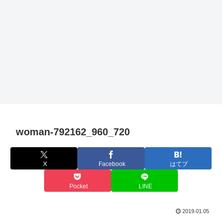
woman-792162_960_720
X
Facebook
はてブ
Pocket
LINE
2019.01.05