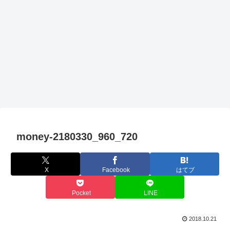
money-2180330_960_720
X
Facebook
はてブ
Pocket
LINE
2018.10.21