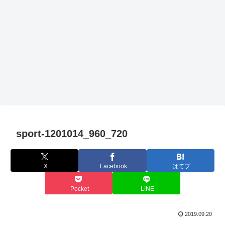
sport-1201014_960_720
X
Facebook
はてブ
Pocket
LINE
2019.09.20