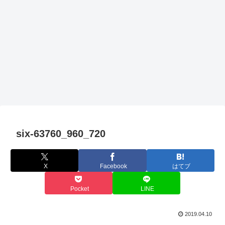
six-63760_960_720
X
Facebook
はてブ
Pocket
LINE
2019.04.10