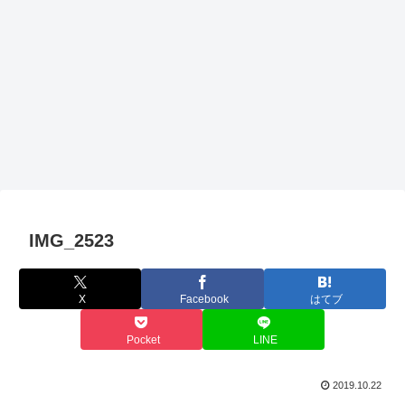
IMG_2523
X
Facebook
はてブ
Pocket
LINE
2019.10.22