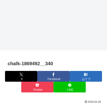
chalk-1869492__340
X
Facebook
はてブ
Pocket
LINE
2019.02.28