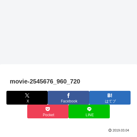
movie-2545676_960_720
X
Facebook
はてブ
Pocket
LINE
2019.03.04