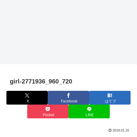
girl-2771936_960_720
X
Facebook
はてブ
Pocket
LINE
2019.01.15