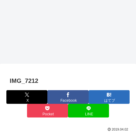
IMG_7212
X
Facebook
はてブ
Pocket
LINE
2019.04.02