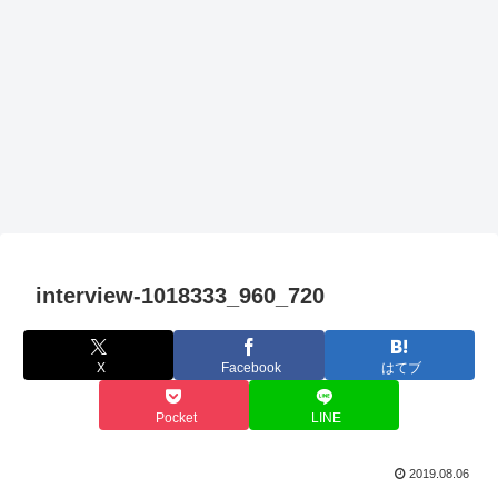
interview-1018333_960_720
X
Facebook
はてブ
Pocket
LINE
2019.08.06