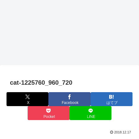
cat-1225760_960_720
X
Facebook
はてブ
Pocket
LINE
2018.12.17