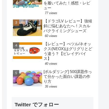
を履いてみた！感想・レビ
ュー
77 views
【ドラゴLV レビュー】強傾
斜に悩むあなたへ！スカル
パクライミングシューズ
60 views
【レビュー】ぺツル/ネオッ
クス(NEOX)はグリグリとど
う違う？【ビレイデバイ
ス】
40 views
[ボルダリング] 500課題作っ
て分かった面白い課題の作
り方
35 views
Twitter でフォロー