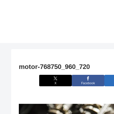
motor-768750_960_720
X
Facebook