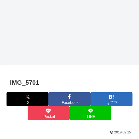
IMG_5701
X
Facebook
はてブ
Pocket
LINE
2019.02.15