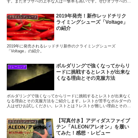
す。またオブザべの上手な人は一撃率も高いです。ぜひオブザべのや
り方を覚えて活用してみてくださいませ。
2019年発売！新作レッドチリク
クライミングシューズ
ライミングシューズ「Voltage」
の紹介
2019年に発売されるレッドチリ新作のクライミングシューズ
「Voltage」の紹介。
ボルダリングで強くなってからリ
トレーニング
ードに挑戦するとレストが出来な
くなる理由とその克服方法
ボルダリングで強くなってからリードに挑戦するとレストが出来なく
なる理由とその克服方法をご紹介します。レストが苦手なボルダーの
人はぜひお試しください。レストとは？レストが難しい理由とその克
服方法について詳しく解説しています。ぜひ参考までに。
【写真付き】アディダスファイブ
クライミングシューズ
テン「ALEON/アレオン」を履い
てみた！感想・レビュー