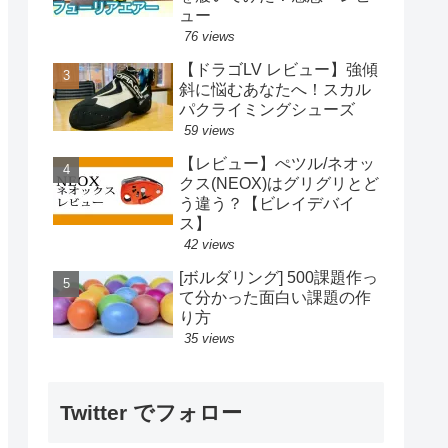
ュー
76 views
【ドラゴLV レビュー】強傾
斜に悩むあなたへ！スカル
パクライミングシューズ
59 views
【レビュー】ぺツル/ネオッ
クス(NEOX)はグリグリとど
う違う？【ビレイデバイ
ス】
42 views
[ボルダリング] 500課題作っ
て分かった面白い課題の作
り方
35 views
Twitter でフォロー