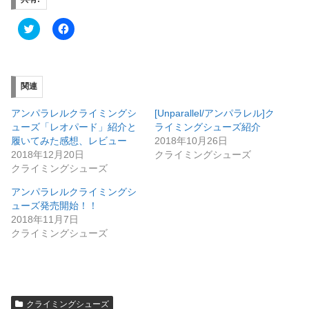
ク
F
リ
a
ッ
c
ク
e
し
b
て
o
T
o
関連
w
k
i
で
t
共
アンパラレルクライミングシ
[Unparallel/アンパラレル]ク
t
有
e
す
ューズ「レオパード」紹介と
ライミングシューズ紹介
r
る
履いてみた感想、レビュー
2018年10月26日
で
に
共
は
2018年12月20日
クライミングシューズ
有
ク
クライミングシューズ
(
リ
新
ッ
し
ク
アンパラレルクライミングシ
い
し
ューズ発売開始！！
ウ
て
ィ
く
2018年11月7日
ン
だ
ド
さ
クライミングシューズ
ウ
い
で
(
開
新
き
し
ま
い
す
ウ
)
ィ
ン
クライミングシューズ