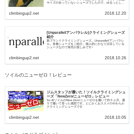
サイズの合っていないシューズでしたので、ゆるっとした
レビューとなりますが何卒ご容赦ください。とにかく柔ら
かシューズ。フリクションのないホールドや川沿いのつる
climbingup2.net
2018.12.20
つる岩場でかなり使えそうな印象です。
[Unparallel/アンパラレル]クライミングシューズ
紹介
新ブランドクライミングシューズ。Unparallel/アンパラレ
ル。各種シューズをご紹介。個人的にかなり注目している
シューズなので発売が楽しみです♪
climbingup2.net
2018.10.26
ソイルのニューゼロ！レビュー
ジムスタッフが履いた！ソイルクライミングシュ
ーズ「NewZero/ニューゼロ」レビュー
So ill/ソイルのNew Zero/ニューゼロを履いて約５ヵ月。週
５で履いて登った感想です。とにかくおススメのやわらか
クライミングシューズです
climbingup2.net
2018.10.05