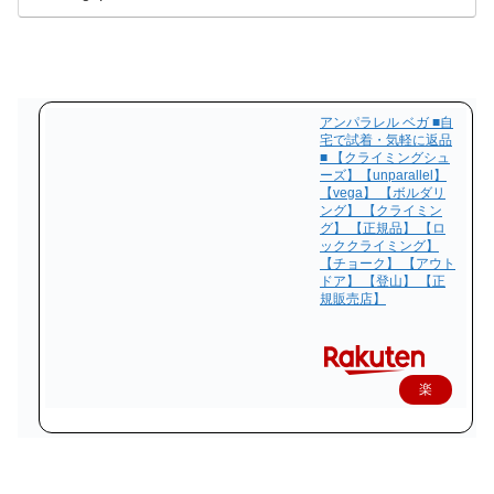
アンパラレル ベガ ■自
宅で試着・気軽に返品
■ 【クライミングシュ
ーズ】【unparallel】
【vega】 【ボルダリ
ング】 【クライミン
グ】 【正規品】 【ロ
ッククライミング】
【チョーク】 【アウト
ドア】 【登山】 【正
規販売店】
楽
天
で
購