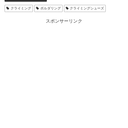
ド
ウ
クライミング
ボルダリング
クライミングシューズ
で
開
き
ま
スポンサーリンク
す
)