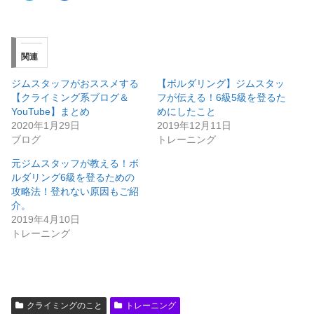
ッ
c
ク
e
し
b
て
o
T
o
w
k
関連
i
で
t
共
t
有
ジムスタッフがおススメする
【ボルダリング】ジムスタッ
e
す
r
る
【クライミング系ブログ＆
フが伝える！6級5級を登るた
で
に
YouTube】まとめ
めにしたこと
共
は
有
ク
2020年1月29日
2019年12月11日
(
リ
ブログ
トレーニング
新
ッ
し
ク
い
し
元ジムスタッフが教える！ボ
ウ
て
ルダリング6級を登るための
ィ
く
ン
だ
攻略法！登れない原因もご紹
ド
さ
ウ
い
介。
で
(
2019年4月10日
開
新
き
し
トレーニング
ま
い
す
ウ
)
ィ
ン
ド
ウ
で
開
クライミングのこと
トレーニング