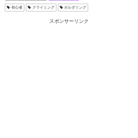
き
ま
初心者
クライミング
ボルダリング
す
)
スポンサーリンク