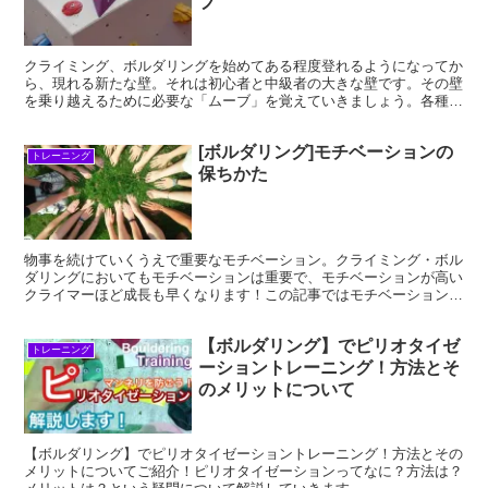
ブ
クライミング、ボルダリングを始めてある程度登れるようになってか
ら、現れる新たな壁。それは初心者と中級者の大きな壁です。その壁
を乗り越えるために必要な「ムーブ」を覚えていきましょう。各種ム
ーブの解説を行っていきます。
[ボルダリング]モチベーションの
トレーニング
保ちかた
物事を続けていくうえで重要なモチベーション。クライミング・ボル
ダリングにおいてもモチベーションは重要で、モチベーションが高い
クライマーほど成長も早くなります！この記事ではモチベーションの
上げ方をご紹介して、皆様に実践していただき、ご自分に合ったモチ
ベーションの上げ方を見つけて頂ければと思います。
【ボルダリング】でピリオタイゼ
トレーニング
ーショントレーニング！方法とそ
のメリットについて
【ボルダリング】でピリオタイゼーショントレーニング！方法とその
メリットについてご紹介！ピリオタイゼーションってなに？方法は？