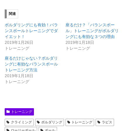
し
b
て
o
T
o
関連
w
k
i
で
t
共
ボルダリングにも有効！バラ
座るだけ？「バランスボー
t
有
e
す
ンスボールトレーニングでダ
ル」トレーニングがボルダリ
r
る
イエット！
ングにも有効な３つの理由
で
に
共
は
2019年1月26日
2019年1月18日
有
ク
トレーニング
トレーニング
(
リ
新
ッ
し
ク
座るだけじゃない？ボルダリ
い
し
ングに有効なバランスボール
ウ
て
ィ
く
トレーニング方法
ン
だ
ド
さ
2019年1月18日
ウ
い
トレーニング
で
(
開
新
き
し
ま
い
す
ウ
)
ィ
ン
ド
トレーニング
ウ
で
開
クライミング
ボルダリング
トレーニング
ラピス
き
ま
ローリーボール
ボール