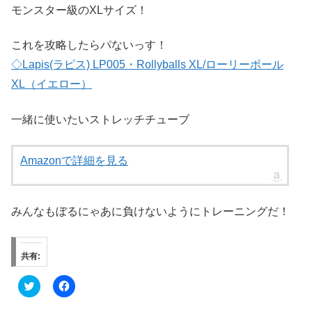
モンスター級のXLサイズ！
これを攻略したらパないっす！
◇Lapis(ラピス) LP005・Rollyballs XL/ローリーボール
XL（イエロー）
一緒に使いたいストレッチチューブ
Amazonで詳細を見る
みんなもぼるにゃあに負けないようにトレーニングだ！
共有:
ク
F
リ
a
ッ
c
ク
e