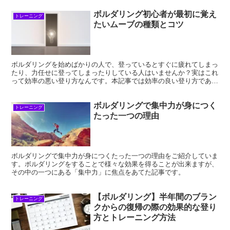
ボルダリング初心者が最初に覚え
トレーニング
たいムーブの種類とコツ
ボルダリングを始めばかりの人で、登っているとすぐに疲れてしまっ
たり、力任せに登ってしまったりしている人はいませんか？実はこれ
って効率の悪い登り方なんです。本記事では効率の良い登り方であ
る、「ムーブ」をご紹介していきます。初めての人が最初に使えるよ
うになると楽になるムーブを５つピックアップしたのでぜひご活用く
ボルダリングで集中力が身につく
ださい。
トレーニング
たった一つの理由
ボルダリングで集中力が身につくたった一つの理由をご紹介していま
す。ボルダリングをすることで様々な効果を得ることが出来ますが、
その中の一つにある「集中力」に焦点をあてた記事です。
【ボルダリング】半年間のブラン
トレーニング
クからの復帰の際の効果的な登り
方とトレーニング方法