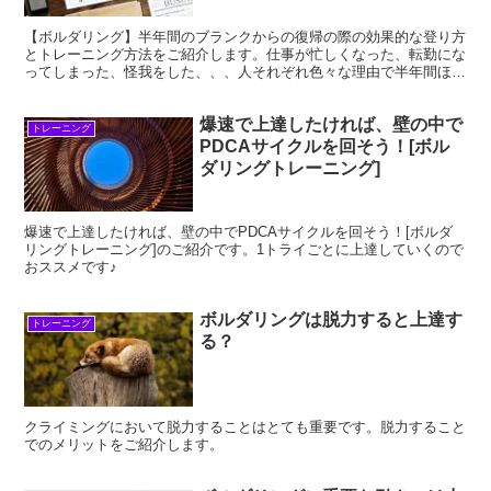
【ボルダリング】半年間のブランクからの復帰の際の効果的な登り方
とトレーニング方法をご紹介します。仕事が忙しくなった、転勤にな
ってしまった、怪我をした、、、人それぞれ色々な理由で半年間ほど
のブランクがあくことって結構ありますよね。でも、またボルダリン
グを復帰した！そんなクライマーさんに向けた記事となっています。
爆速で上達したければ、壁の中で
トレーニング
PDCAサイクルを回そう！[ボル
ダリングトレーニング]
爆速で上達したければ、壁の中でPDCAサイクルを回そう！[ボルダ
リングトレーニング]のご紹介です。1トライごとに上達していくので
おススメです♪
ボルダリングは脱力すると上達す
トレーニング
る？
クライミングにおいて脱力することはとても重要です。脱力すること
でのメリットをご紹介します。