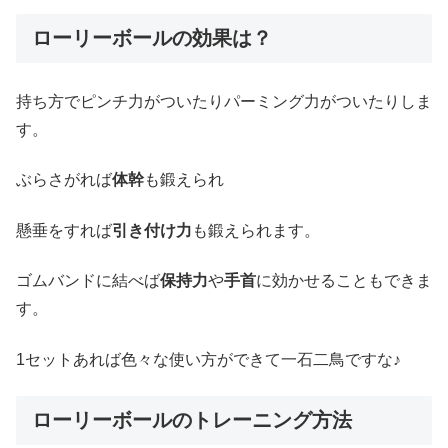
ローリーボールの効果は？
持ち方でピンチ力がついたりパーミング力がついたりしま
す。
ぶらさがれば
体幹
も鍛えられ
懸垂をすれば
引き付け力
も鍛えられます。
ゴムバンドに結べば
保持力
や
手首
に効かせることもできま
す。
1セットあれば色々な使い方ができて一石二鳥ですな♪
ローリーボールのトレーニング方法